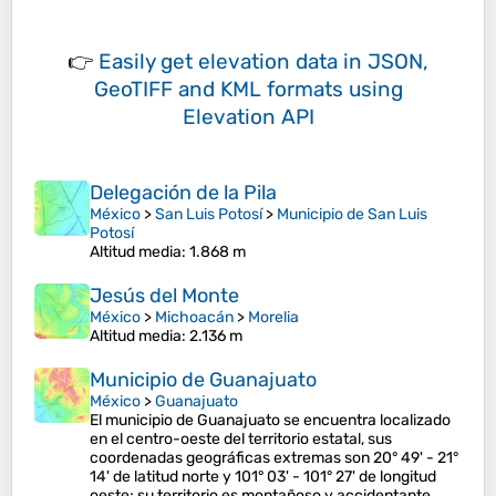
👉
Easily
get elevation data in JSON,
GeoTIFF and KML formats
using
Elevation API
Delegación de la Pila
México
>
San Luis Potosí
>
Municipio de San Luis
Potosí
Altitud media
: 1.868 m
Jesús del Monte
México
>
Michoacán
>
Morelia
Altitud media
: 2.136 m
Municipio de Guanajuato
México
>
Guanajuato
El municipio de Guanajuato se encuentra localizado
en el centro-oeste del territorio estatal, sus
coordenadas geográficas extremas son 20° 49' - 21°
14' de latitud norte y 101° 03' - 101° 27' de longitud
oeste; su territorio es montañoso y accidentante,