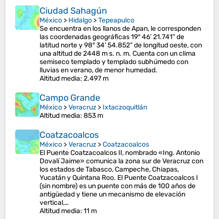
Ciudad Sahagún
México
>
Hidalgo
>
Tepeapulco
Se encuentra en los llanos de Apan, le corresponden
las coordenadas geográficas 19° 46’ 21.741” de
latitud norte y 98° 34’ 54.852” de longitud oeste, con
una altitud de 2448 m s. n. m.​ Cuenta con un clima
semiseco templado y templado subhúmedo con
lluvias en verano, de menor humedad.​​​
Altitud media
: 2.497 m
Campo Grande
México
>
Veracruz
>
Ixtaczoquitlán
Altitud media
: 853 m
Coatzacoalcos
México
>
Veracruz
>
Coatzacoalcos
El Puente Coatzacoalcos II, nombrado «Ing. Antonio
Dovalí Jaime» comunica la zona sur de Veracruz con
los estados de Tabasco, Campeche, Chiapas,
Yucatán y Quintana Roo. El Puente Coatzacoalcos I
(sin nombre) es un puente con más de 100 años de
antigüedad y tiene un mecanismo de elevación
vertical,…
Altitud media
: 11 m