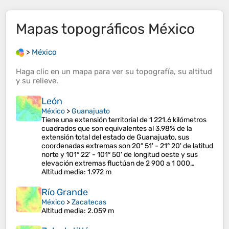
Mapas topográficos
México
>
México
Haga clic en un
mapa
para ver su
topografía
, su
altitud
y su
relieve
.
León
México
>
Guanajuato
Tiene una extensión territorial de 1 221.6 kilómetros
cuadrados que son equivalentes al 3.98% de la
extensión total del estado de Guanajuato, sus
coordenadas extremas son 20° 51' - 21° 20' de latitud
norte y 101° 22' - 101° 50' de longitud oeste y sus
elevación extremas fluctúan de 2 900 a 1 000…
Altitud media
: 1.972 m
Río Grande
México
>
Zacatecas
Altitud media
: 2.059 m