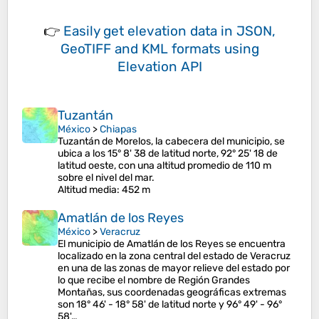
👉
Easily
get elevation data in JSON,
GeoTIFF and KML formats
using
Elevation API
Tuzantán
México
>
Chiapas
Tuzantán de Morelos, la cabecera del municipio, se
ubica a los 15° 8' 38 de latitud norte, 92° 25' 18 de
latitud oeste, con una altitud promedio de 110 m
sobre el nivel del mar.
Altitud media
: 452 m
Amatlán de los Reyes
México
>
Veracruz
El municipio de Amatlán de los Reyes se encuentra
localizado en la zona central del estado de Veracruz
en una de las zonas de mayor relieve del estado por
lo que recibe el nombre de Región Grandes
Montañas, sus coordenadas geográficas extremas
son 18° 46' - 18° 58' de latitud norte y 96° 49' - 96°
58'…