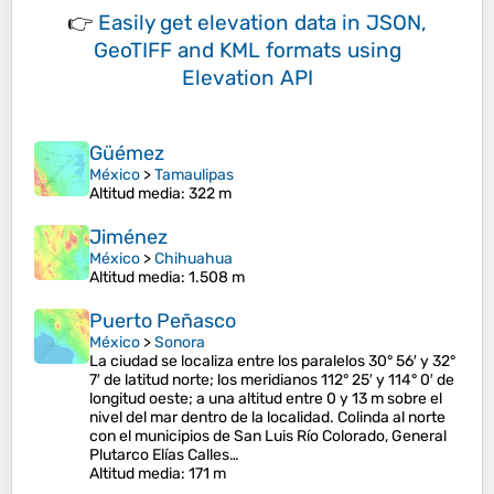
👉
Easily
get elevation data in JSON,
GeoTIFF and KML formats
using
Elevation API
Güémez
México
>
Tamaulipas
Altitud media
: 322 m
Jiménez
México
>
Chihuahua
Altitud media
: 1.508 m
Puerto Peñasco
México
>
Sonora
La ciudad se localiza entre los paralelos 30° 56′ y 32°
7′ de latitud norte; los meridianos 112° 25′ y 114° 0′ de
longitud oeste; a una altitud entre 0 y 13 m sobre el
nivel del mar dentro de la localidad. Colinda al norte
con el municipios de San Luis Río Colorado, General
Plutarco Elías Calles…
Altitud media
: 171 m