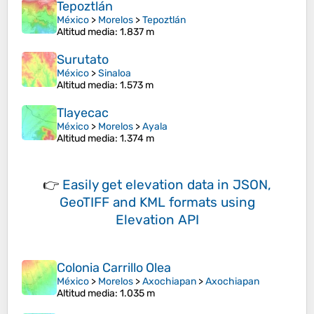
Tepoztlán
México
>
Morelos
>
Tepoztlán
Altitud media
: 1.837 m
Surutato
México
>
Sinaloa
Altitud media
: 1.573 m
Tlayecac
México
>
Morelos
>
Ayala
Altitud media
: 1.374 m
👉
Easily
get elevation data in JSON,
GeoTIFF and KML formats
using
Elevation API
Colonia Carrillo Olea
México
>
Morelos
>
Axochiapan
>
Axochiapan
Altitud media
: 1.035 m