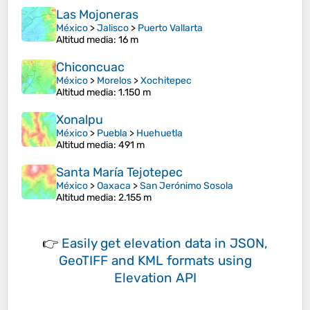
Las Mojoneras
México
>
Jalisco
>
Puerto Vallarta
Altitud media
: 16 m
Chiconcuac
México
>
Morelos
>
Xochitepec
Altitud media
: 1.150 m
Xonalpu
México
>
Puebla
>
Huehuetla
Altitud media
: 491 m
Santa María Tejotepec
México
>
Oaxaca
>
San Jerónimo Sosola
Altitud media
: 2.155 m
👉
Easily
get elevation data in JSON,
GeoTIFF and KML formats
using
Elevation API