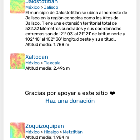
Jalostotitlán
México
>
Jalisco
El municipio de Jalostotitlán se ubica al noroeste de
Jalisco en la región conocida como los Altos de
Jalisco. Tiene una extensión territorial total de
522.32 kilómetros cuadrados y sus coordenadas
extremas son del 21° 03' al 21° 21' de latitud norte y
102° 18' al 102° 38' longitud oeste y su altitud…
Altitud media
: 1.788 m
Xaltocan
México
>
Tlaxcala
Altitud media
: 2.496 m
Gracias por apoyar a este sitio ❤️
Haz una donación
Zoquizoquipan
México
>
Hidalgo
>
Metztitlán
Altitud media
: 1.984 m