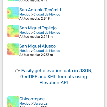
Altitud media
: 4 m
San Antonio Tecómitl
México
>
Ciudad de México
Altitud media
: 2.349 m
San Miguel Topilejo
México
>
Ciudad de México
Altitud media
: 2.741 m
San Miguel Ajusco
México
>
Ciudad de México
Altitud media
: 2.953 m
👉
Easily
get elevation data in JSON,
GeoTIFF and KML formats
using
Elevation API
Chicontepec
México
>
Veracruz