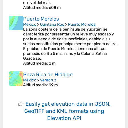
el nivel del mar.
Altitud media
: 608 m
Puerto Morelos
México
>
Quintana Roo
>
Puerto Morelos
La zona costera de la península de Yucatán, se
caracteriza por presentar un relieve muy escaso y
por la ausencia de ríos superficiales, debido a su
suelos constituidos principalmente por piedra caliza.
El poblado de Puerto Morelos tiene una altitud
promedio de 3 a 5 m s. n. m. y la Colonia Zetina
Gazca se…
Altitud media
: 2 m
Poza Rica de Hidalgo
México
>
Veracruz
Altitud media
: 99 m
👉
Easily
get elevation data in JSON,
GeoTIFF and KML formats
using
Elevation API