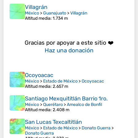
Villagrán
México
>
Guanajuato
>
Villagrán
Altitud media
: 1.734 m
Gracias por apoyar a este sitio ❤️
Haz una donación
Ocoyoacac
México
>
Estado de México
>
Ocoyoacac
Altitud media
: 2.657 m
Santiago Mexquititlán Barrio 1ro.
México
>
Querétaro
>
Amealco de Bonfil
Altitud media
: 2.408 m
San Lucas Texcaltitlán
México
>
Estado de México
>
Donato Guerra
>
Donato Guerra