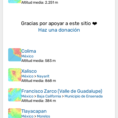
Altitud media
: 2.251 m
Gracias por apoyar a este sitio ❤️
Haz una donación
Colima
México
Altitud media
: 583 m
Xalisco
México
>
Nayarit
Altitud media
: 868 m
Francisco Zarco (Valle de Guadalupe)
México
>
Baja California
>
Municipio de Ensenada
Altitud media
: 384 m
Tlayacapan
México
>
Morelos