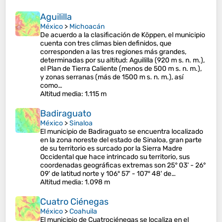
Aguililla
México
>
Michoacán
De acuerdo a la clasificación de Köppen, el municipio
cuenta con tres climas bien definidos, que
corresponden a las tres regiones más grandes,
determinadas por su altitud: Aguililla (920 m s. n. m.),
el Plan de Tierra Caliente (menos de 500 m s. n. m.),
y zonas serranas (más de 1500 m s. n. m.), así
como…
Altitud media
: 1.115 m
Badiraguato
México
>
Sinaloa
El municipio de Badiraguato se encuentra localizado
en la zona noreste del estado de Sinaloa, gran parte
de su territorio es surcado por la Sierra Madre
Occidental que hace intrincado su territorio, sus
coordenadas geográficas extremas son 25° 03' - 26°
09' de latitud norte y 106° 57' - 107° 48' de…
Altitud media
: 1.098 m
Cuatro Ciénegas
México
>
Coahuila
El municipio de Cuatrociénegas se localiza en el