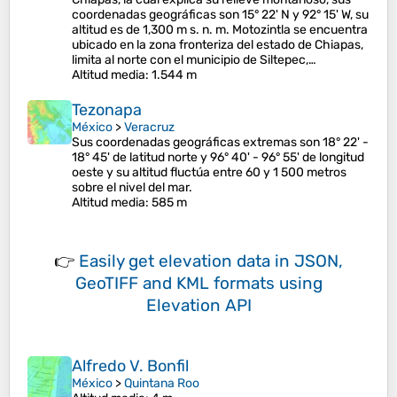
coordenadas geográficas son 15° 22' N y 92° 15' W, su
altitud es de 1,300 m s. n. m. Motozintla se encuentra
ubicado en la zona fronteriza del estado de Chiapas,
limita al norte con el municipio de Siltepec,…
Altitud media
: 1.544 m
Tezonapa
México
>
Veracruz
Sus coordenadas geográficas extremas son 18° 22' -
18° 45' de latitud norte y 96° 40' - 96° 55' de longitud
oeste y su altitud fluctúa entre 60 y 1 500 metros
sobre el nivel del mar.
Altitud media
: 585 m
👉
Easily
get elevation data in JSON,
GeoTIFF and KML formats
using
Elevation API
Alfredo V. Bonfil
México
>
Quintana Roo