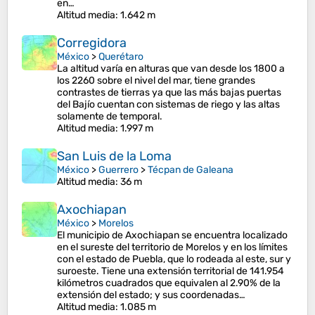
en…
Altitud media
: 1.642 m
Corregidora
México
>
Querétaro
La altitud varía en alturas que van desde los 1800 a
los 2260 sobre el nivel del mar, tiene grandes
contrastes de tierras ya que las más bajas puertas
del Bajío cuentan con sistemas de riego y las altas
solamente de temporal.
Altitud media
: 1.997 m
San Luis de la Loma
México
>
Guerrero
>
Técpan de Galeana
Altitud media
: 36 m
Axochiapan
México
>
Morelos
El municipio de Axochiapan se encuentra localizado
en el sureste del territorio de Morelos y en los límites
con el estado de Puebla, que lo rodeada al este, sur y
suroeste. Tiene una extensión territorial de 141.954
kilómetros cuadrados que equivalen al 2.90% de la
extensión del estado; y sus coordenadas…
Altitud media
: 1.085 m