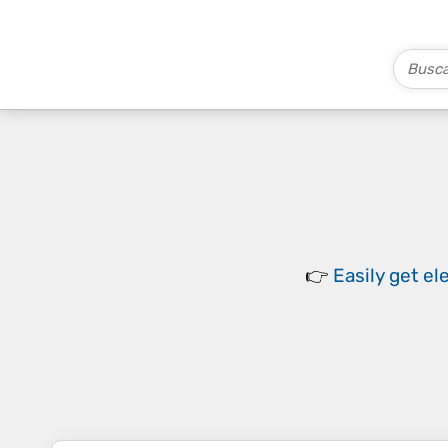
👉
Easily
get el