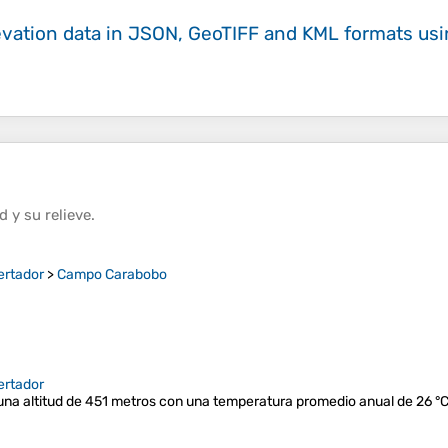
evation data in JSON, GeoTIFF and KML formats
us
ud
y su
relieve
.
ertador
>
Campo Carabobo
ertador
una altitud de 451 metros con una temperatura promedio anual de 26 °C