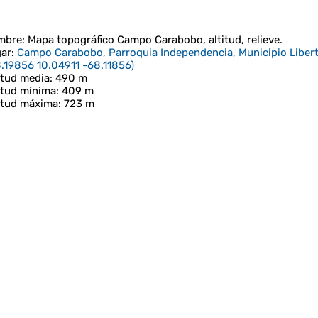
mbre
: Mapa topográfico
Campo Carabobo
, altitud, relieve.
ar
:
Campo Carabobo, Parroquia Independencia, Municipio Libert
.19856 10.04911 -68.11856
)
itud media
: 490 m
itud mínima
: 409 m
itud máxima
: 723 m