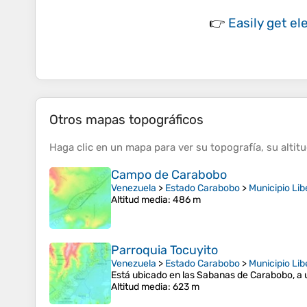
👉
Easily
get el
Otros mapas topográficos
Haga clic en un
mapa
para ver su
topografía
, su
altit
Campo de Carabobo
Venezuela
>
Estado Carabobo
>
Municipio Lib
Altitud media
: 486 m
Parroquia Tocuyito
Venezuela
>
Estado Carabobo
>
Municipio Lib
Está ubicado en las Sabanas de Carabobo, a 
Altitud media
: 623 m