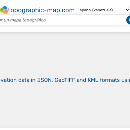
topographic-map.com
evation data in JSON, GeoTIFF and KML formats
us