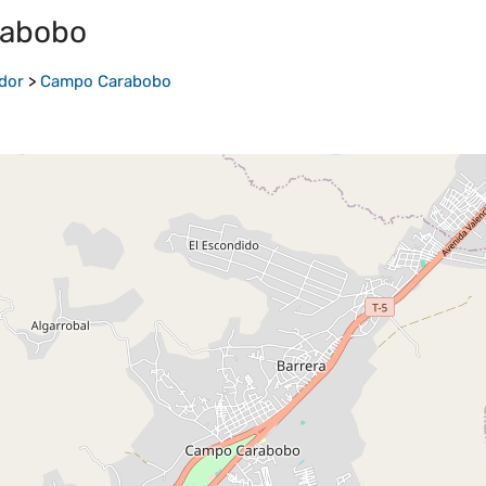
abobo
ador
>
Campo Carabobo