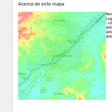
Acerca de este mapa
No
Lug
-68
Alt
Alt
Alt