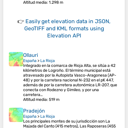
Altitud media
: 1.298 m
👉
Easily
get elevation data in JSON,
GeoTIFF and KML formats
using
Elevation API
Ollauri
España
>
La Rioja
Integrado en la comarca de Rioja Alta, se sitúa a 42
kilómetros de Logroño. El término municipal está
atravesado por la Autopista Vasco-Aragonesa (AP-
48) y por la carretera nacional N-232 en el pK 447,
además de por la carretera autonómica LR-207, que
conecta con Rodezno y Gimileo, y por una
carretera…
Altitud media
: 519 m
Pradejón
España
>
La Rioja
Los principales montes de su jurisdicción son La
Majada del Canto (415 metros), Las Raposeras (455