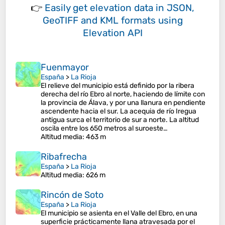
👉
Easily
get elevation data in JSON,
GeoTIFF and KML formats
using
Elevation API
Fuenmayor
España
>
La Rioja
El relieve del municipio está definido por la ribera
derecha del río Ebro al norte, haciendo de límite con
la provincia de Álava, y por una llanura en pendiente
ascendente hacia el sur. La acequia de río Iregua
antigua surca el territorio de sur a norte. La altitud
oscila entre los 650 metros al suroeste…
Altitud media
: 463 m
Ribafrecha
España
>
La Rioja
Altitud media
: 626 m
Rincón de Soto
España
>
La Rioja
El municipio se asienta en el Valle del Ebro, en una
superficie prácticamente llana atravesada por el