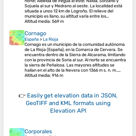
norte; Albelda de Iregua al este; Nalda, Sorzano y
Sojuela al sur y Medrano al oeste. La localidad está
situada a unos 12 km de Logroño. El relieve del
municipio es llano, su altitud varía entre los…
Altitud media
: 569 m
Cornago
España
>
La Rioja
Cornago es un municipio de la comunidad autónoma
de La Rioja (España), en la Comarca de Cervera. Se
encuentra dentro de la Sierra de Alcarama, limitando
con la provincia de Soria al sur. Al norte se encuentra
la sierra de Peñalosa. Las mayores altitudes se
hallan en el alto de la Nevera con 1366 m s. n. m.,…
Altitud media
: 916 m
👉
Easily
get elevation data in JSON,
GeoTIFF and KML formats
using
Elevation API
Corporales