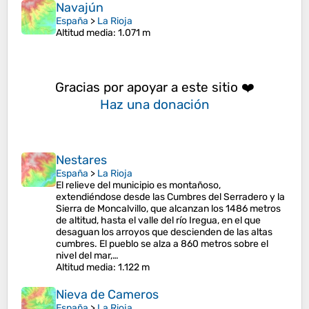
Navajún
España
>
La Rioja
Altitud media
: 1.071 m
Gracias por apoyar a este sitio ❤️
Haz una donación
Nestares
España
>
La Rioja
El relieve del municipio es montañoso,
extendiéndose desde las Cumbres del Serradero y la
Sierra de Moncalvillo, que alcanzan los 1486 metros
de altitud, hasta el valle del río Iregua, en el que
desaguan los arroyos que descienden de las altas
cumbres. El pueblo se alza a 860 metros sobre el
nivel del mar,…
Altitud media
: 1.122 m
Nieva de Cameros
España
>
La Rioja