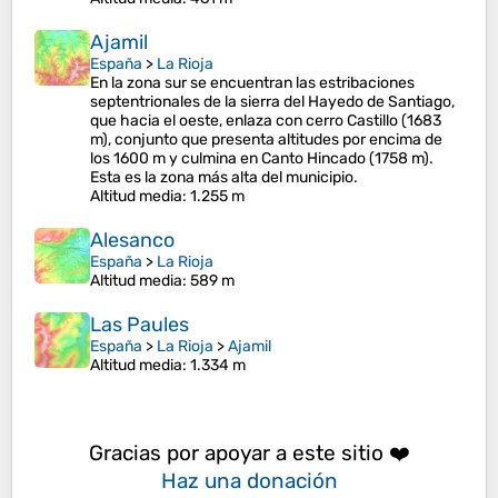
Ajamil
España
>
La Rioja
En la zona sur se encuentran las estribaciones
septentrionales de la sierra del Hayedo de Santiago,
que hacia el oeste, enlaza con cerro Castillo (1683
m), conjunto que presenta altitudes por encima de
los 1600 m y culmina en Canto Hincado (1758 m).
Esta es la zona más alta del municipio.
Altitud media
: 1.255 m
Alesanco
España
>
La Rioja
Altitud media
: 589 m
Las Paules
España
>
La Rioja
>
Ajamil
Altitud media
: 1.334 m
Gracias por apoyar a este sitio ❤️
Haz una donación