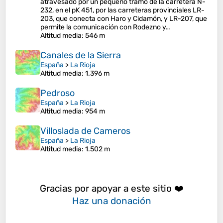
atravesado por un pequeño tramo de la carretera N-
232, en el pK 451, por las carreteras provinciales LR-
203, que conecta con Haro y Cidamón, y LR-207, que
permite la comunicación con Rodezno y…
Altitud media
: 546 m
Canales de la Sierra
España
>
La Rioja
Altitud media
: 1.396 m
Pedroso
España
>
La Rioja
Altitud media
: 954 m
Villoslada de Cameros
España
>
La Rioja
Altitud media
: 1.502 m
Gracias por apoyar a este sitio ❤️
Haz una donación