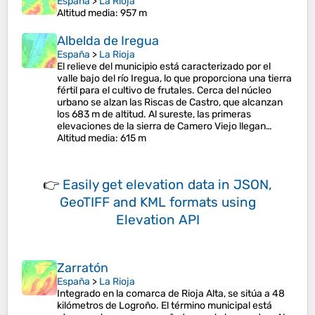
España
>
La Rioja
Altitud media
: 957 m
Albelda de Iregua
España
>
La Rioja
El relieve del municipio está caracterizado por el
valle bajo del río Iregua, lo que proporciona una tierra
fértil para el cultivo de frutales. Cerca del núcleo
urbano se alzan las Riscas de Castro, que alcanzan
los 683 m de altitud. Al sureste, las primeras
elevaciones de la sierra de Camero Viejo llegan…
Altitud media
: 615 m
👉
Easily
get elevation data in JSON,
GeoTIFF and KML formats
using
Elevation API
Zarratón
España
>
La Rioja
Integrado en la comarca de Rioja Alta, se sitúa a 48
kilómetros de Logroño. El término municipal está