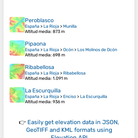
Peroblasco
España
>
La Rioja
>
Munilla
Altitud media
: 873 m
Pipaona
España
>
La Rioja
>
Ocón
>
Los Molinos de Ocón
Altitud media
: 698 m
Ribabellosa
España
>
La Rioja
>
Ribabellosa
Altitud media
: 1.091 m
La Escurquilla
España
>
La Rioja
>
Enciso
>
La Escurquilla
Altitud media
: 936 m
👉
Easily
get elevation data in JSON,
GeoTIFF and KML formats
using
Elevation API