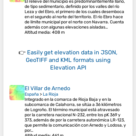
El relieve del municipio es predominantemente llano,
de tipo sedimentario, definido por los valles del río
Leza y del Ebro, el primero de los cuales desemboca
en el segundo al norte del territorio. El río Ebro hace
de límite municipal por el norte con Navarra. Cuenta
además con algunas elevaciones aisladas…
Altitud media
: 408 m
👉
Easily
get elevation data in JSON,
GeoTIFF and KML formats
using
Elevation API
El Villar de Arnedo
España
>
La Rioja
Integrado en la comarca de Rioja Baja y en la
subcomarca de Calahorra, se sitúa a 36 kilómetros
de Logroño. El término municipal está atravesado
por la carretera nacional N-232, entre los pK 369 y
373, además de por la carretera autonómica LR-123,
que permite la comunicación con Arnedo y Lodosa, y
por…
Altitud media
: 461 m