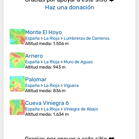
Haz una donación
Monte El Hoyo
España
>
La Rioja
>
Lumbreras de Cameros
Altitud media
: 1.506 m
Arnero
España
>
La Rioja
>
Muro de Aguas
Altitud media
: 943 m
Palomar
España
>
La Rioja
>
Viguera
Altitud media
: 836 m
Cueva Viniegra 6
España
>
La Rioja
>
Viniegra de Abajo
Altitud media
: 1.634 m
Gracias por apoyar a este sitio ❤️