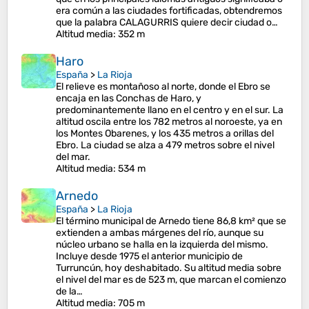
era común a las ciudades fortificadas, obtendremos
que la palabra CALAGURRIS quiere decir ciudad o…
Altitud media
: 352 m
Haro
España
>
La Rioja
El relieve es montañoso al norte, donde el Ebro se
encaja en las Conchas de Haro, y
predominantemente llano en el centro y en el sur. La
altitud oscila entre los 782 metros al noroeste, ya en
los Montes Obarenes, y los 435 metros a orillas del
Ebro. La ciudad se alza a 479 metros sobre el nivel
del mar.
Altitud media
: 534 m
Arnedo
España
>
La Rioja
El término municipal de Arnedo tiene 86,8 km² que se
extienden a ambas márgenes del río, aunque su
núcleo urbano se halla en la izquierda del mismo.
Incluye desde 1975 el anterior municipio de
Turruncún, hoy deshabitado. Su altitud media sobre
el nivel del mar es de 523 m, que marcan el comienzo
de la…
Altitud media
: 705 m