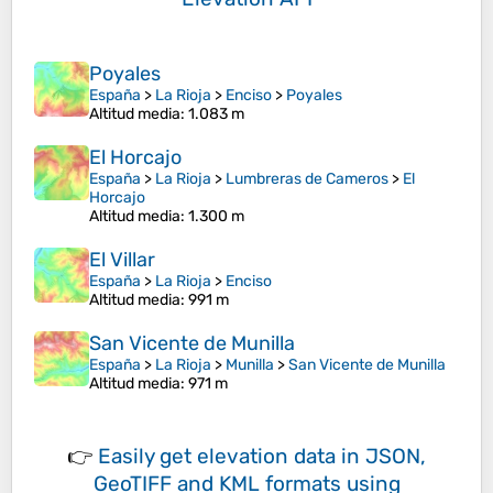
Poyales
España
>
La Rioja
>
Enciso
>
Poyales
Altitud media
: 1.083 m
El Horcajo
España
>
La Rioja
>
Lumbreras de Cameros
>
El
Horcajo
Altitud media
: 1.300 m
El Villar
España
>
La Rioja
>
Enciso
Altitud media
: 991 m
San Vicente de Munilla
España
>
La Rioja
>
Munilla
>
San Vicente de Munilla
Altitud media
: 971 m
👉
Easily
get elevation data in JSON,
GeoTIFF and KML formats
using