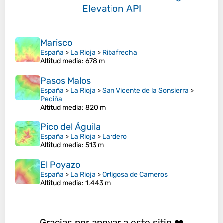
Elevation API
Marisco
España
>
La Rioja
>
Ribafrecha
Altitud media
: 678 m
Pasos Malos
España
>
La Rioja
>
San Vicente de la Sonsierra
>
Peciña
Altitud media
: 820 m
Pico del Águila
España
>
La Rioja
>
Lardero
Altitud media
: 513 m
El Poyazo
España
>
La Rioja
>
Ortigosa de Cameros
Altitud media
: 1.443 m
Gracias por apoyar a este sitio ❤️