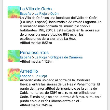
La Villa de Ocón
España
>
La Rioja
>
Ocón
La Villa de Ocón es una localidad del Valle de Ocón
(La Rioja, España), localizada a 36 km de Logroño. Es
la localidad más poblada del municipio con 97
habitantes (INE, 2010). Está situada en la ladera sur
de un cerro a una altitud de 885 m, en las
estribaciones de la sierra de La Hez.
Altitud media
: 863 m
Peñaloscintos
España
>
La Rioja
>
Ortigosa de Cameros
Altitud media
: 1.123 m
Arnedillo
España
>
La Rioja
Arnedillo está ubicado al norte de la Cordillera
Ibérica, entre las sierras de La Hez y Peñalmonte. El
punto de mayor altitud del municipio es la cima de
Cabizmonteros, de 1389 m s. n. m., en el linde con
Ocón. El más bajo se encuentra a 618 m s. n. m., en el
punto en que el río Cidacos entra en el…
Altitud media
: 942 m