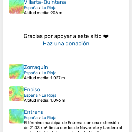
Villarta-Quintana
España
>
La Rioja
Altitud media
: 906 m
Gracias por apoyar a este sitio ❤️
Haz una donación
Zorraquín
España
>
La Rioja
Altitud media
: 1.027 m
Enciso
España
>
La Rioja
Altitud media
: 1.096 m
Entrena
España
>
La Rioja
El término municipal de Entrena, con una extensión
de 21,03 km², limita con los de Navarrete y Lardero al