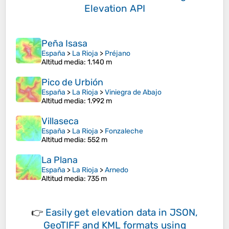
Elevation API
Peña Isasa
España
>
La Rioja
>
Préjano
Altitud media
: 1.140 m
Pico de Urbión
España
>
La Rioja
>
Viniegra de Abajo
Altitud media
: 1.992 m
Villaseca
España
>
La Rioja
>
Fonzaleche
Altitud media
: 552 m
La Plana
España
>
La Rioja
>
Arnedo
Altitud media
: 735 m
👉
Easily
get elevation data in JSON,
GeoTIFF and KML formats
using