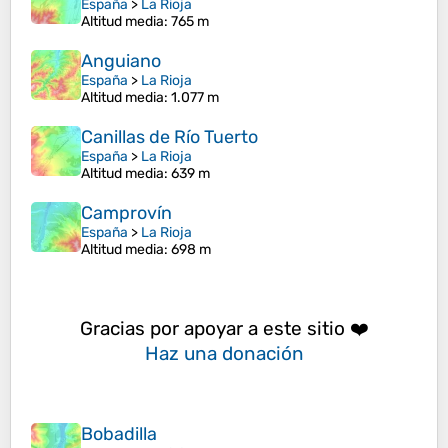
España
>
La Rioja
Altitud media
: 765 m
Anguiano
España
>
La Rioja
Altitud media
: 1.077 m
Canillas de Río Tuerto
España
>
La Rioja
Altitud media
: 639 m
Camprovín
España
>
La Rioja
Altitud media
: 698 m
Gracias por apoyar a este sitio ❤️
Haz una donación
Bobadilla