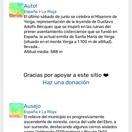
Autol
España
>
La Rioja
El último sábado de junio se celebra el Miserere de
Yerga, representación de la leyenda de Gustavo
Adolfo Bécquer, que se inspiró en las ruinas del
primer asentamiento cisterciense que se fundó en
España, la actual ermita de Santa María de Yerga
(situado en el monte Yerga a 1.100 m de altitud),
llevada…
Altitud media
: 588 m
Gracias por apoyar a este sitio ❤️
Haz una donación
Ausejo
España
>
La Rioja
El relieve del municipio es progresivamente
ascendente de noreste, cerca del valle del Ebro, a
sur-suroeste, destacando algunos cerros aislados
como Valderrete (509 metros) o Biayón (540